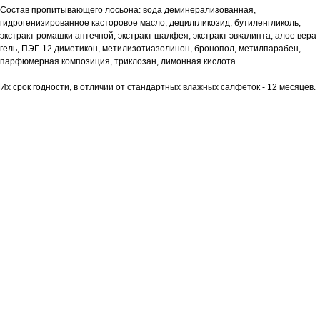
Состав пропитывающего лосьона: вода деминерализованная,
гидрогенизированное касторовое масло, децилгликозид, бутиленгликоль,
экстракт ромашки аптечной, экстракт шалфея, экстракт эвкалипта, алое вера
гель, ПЭГ-12 диметикон, метилизотиазолинон, бронопол, метилпарабен,
парфюмерная композиция, триклозан, лимонная кислота.
Их срок годности, в отличии от стандартных влажных салфеток - 12 месяцев.